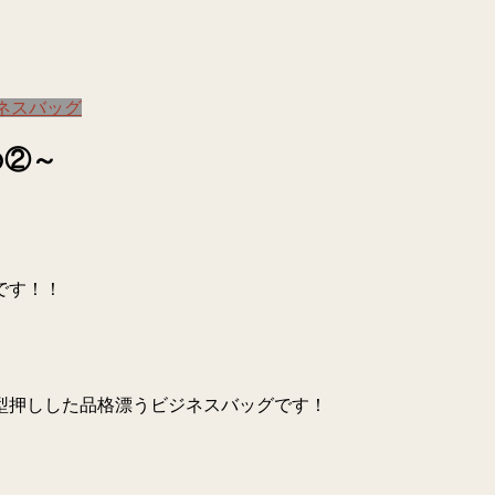
ネスバッグ
の②～
です！！
型押しした品格漂うビジネスバッグです！