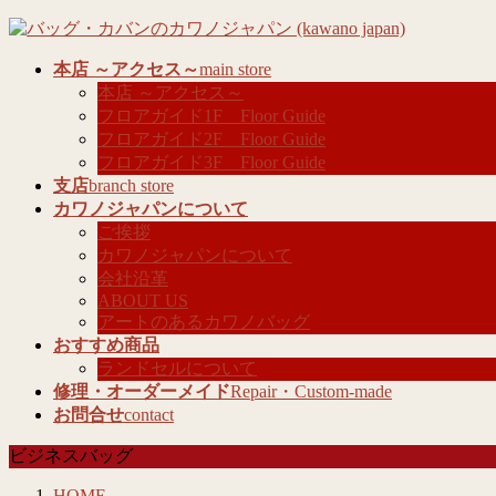
コ
ナ
ン
ビ
本店 ～アクセス～
main store
テ
ゲ
本店 ～アクセス～
ン
ー
フロアガイド1F Floor Guide
ツ
シ
フロアガイド2F Floor Guide
へ
ョ
フロアガイド3F Floor Guide
ス
ン
支店
branch store
キ
に
カワノジャパンについて
ッ
移
ご挨拶
プ
動
カワノジャパンについて
会社沿革
ABOUT US
アートのあるカワノバッグ
おすすめ商品
ランドセルについて
修理・オーダーメイド
Repair・Custom-made
お問合せ
contact
ビジネスバッグ
HOME