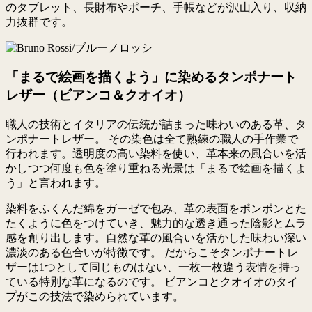
のタブレット、長財布やポーチ、手帳などが沢山入り、収納
力抜群です。
「まるで絵画を描くよう」に染めるタンポナート
レザー（ビアンコ＆クオイオ）
職人の技術とイタリアの伝統が詰まった味わいのある革、タ
ンポナートレザー。 その染色は全て熟練の職人の手作業で
行われます。透明度の高い染料を使い、革本来の風合いを活
かしつつ何度も色を塗り重ねる光景は「まるで絵画を描くよ
う」と言われます。
染料をふくんだ綿をガーゼで包み、革の表面をポンポンとた
たくように色をつけていき、魅力的な透き通った陰影とムラ
感を創り出します。自然な革の風合いを活かした味わい深い
濃淡のある色合いが特徴です。 だからこそタンポナートレ
ザーは1つとして同じものはない、一枚一枚違う表情を持っ
ている特別な革になるのです。 ビアンコとクオイオのタイ
プがこの技法で染められています。