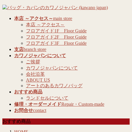
コ
ナ
ン
ビ
本店 ～アクセス～
main store
テ
ゲ
本店 ～アクセス～
ン
ー
フロアガイド1F Floor Guide
ツ
シ
フロアガイド2F Floor Guide
へ
ョ
フロアガイド3F Floor Guide
ス
ン
支店
branch store
キ
に
カワノジャパンについて
ッ
移
ご挨拶
プ
動
カワノジャパンについて
会社沿革
ABOUT US
アートのあるカワノバッグ
おすすめ商品
ランドセルについて
修理・オーダーメイド
Repair・Custom-made
お問合せ
contact
おすすめ商品
HOME