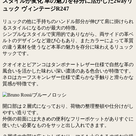
スタイルが変化 革の魅力を存分に活かした2wayリ
ュック ヴィンテージR247
リュックの他に手持ちのハンドル部分が伸びて肩に掛けられ
るスタイルになるのが最大の特徴。
シンプルなスタイルで実用的でありながら、両サイドの革ベ
ルトのデザインなど遊び心もあり、またカラーによって革質
の違う素材を使うなど本革の魅力を存分に味わえるリュック
サックです。
クオイオとビアンコはタンポナートレザー仕様で自然な革の
風合いを活かした味わい深い濃淡のある色合いが特徴です。
ネロはカーフスキンレザー仕様で柔らかな手触りと滑らかな
質感が特徴です。
開口部は２層式になっており、荷物の整理整頓や仕分けがし
やすい造りです。
外側の前面には大きめの便利なフリーポケットがありすぐに
使いたい必要なものをサッと出し入れできます。