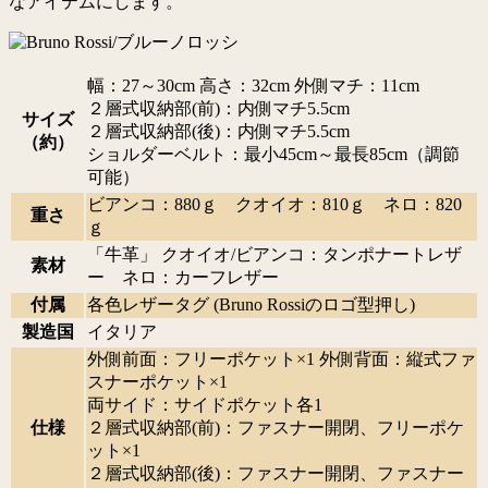
なアイテムにします。
幅：27～30cm 高さ：32cm 外側マチ：11cm
２層式収納部(前)：内側マチ5.5cm
サイズ
２層式収納部(後)：内側マチ5.5cm
（約）
ショルダーベルト：最小45cm～最長85cm（調節
可能）
ビアンコ：880ｇ クオイオ：810ｇ ネロ：820
重さ
ｇ
「牛革」 クオイオ/ビアンコ：タンポナートレザ
素材
ー ネロ：カーフレザー
付属
各色レザータグ (Bruno Rossiのロゴ型押し)
製造国
イタリア
外側前面：フリーポケット×1 外側背面：縦式ファ
スナーポケット×1
両サイド：サイドポケット各1
仕様
２層式収納部(前)：ファスナー開閉、フリーポケ
ット×1
２層式収納部(後)：ファスナー開閉、ファスナー