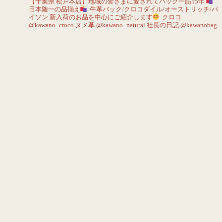
【千葉県 松戸本店】地域の皆さまに愛されてバック一筋55年
日本随一の品揃え
牛革バック/クロコダイル/オーストリッチ/パ
イソン
新入荷のお品を中心にご紹介します
クロコ
@kawano_croco
ヌメ革 @kawano_natural
社長の日記 @kawanobag