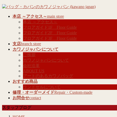
コ
ナ
ン
ビ
本店 ～アクセス～
main store
テ
ゲ
本店 ～アクセス～
ン
ー
フロアガイド1F Floor Guide
ツ
シ
フロアガイド2F Floor Guide
へ
ョ
フロアガイド3F Floor Guide
ス
ン
支店
branch store
キ
に
カワノジャパンについて
ッ
移
ご挨拶
プ
動
カワノジャパンについて
会社沿革
ABOUT US
アートのあるカワノバッグ
おすすめ商品
ランドセルについて
修理・オーダーメイド
Repair・Custom-made
お問合せ
contact
スタッフブログ
HOME