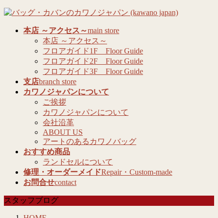
コ
ナ
ン
ビ
本店 ～アクセス～
main store
テ
ゲ
本店 ～アクセス～
ン
ー
フロアガイド1F Floor Guide
ツ
シ
フロアガイド2F Floor Guide
へ
ョ
フロアガイド3F Floor Guide
ス
ン
支店
branch store
キ
に
カワノジャパンについて
ッ
移
ご挨拶
プ
動
カワノジャパンについて
会社沿革
ABOUT US
アートのあるカワノバッグ
おすすめ商品
ランドセルについて
修理・オーダーメイド
Repair・Custom-made
お問合せ
contact
スタッフブログ
HOME