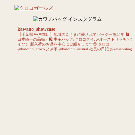
kawano_showcase
【千葉県 松戸本店】地域の皆さまに愛されてバック一筋55年
🛍️
日本随一の品揃え🛍️
牛革バック/クロコダイル/オーストリッチ/パ
イソン
新入荷のお品を中心にご紹介します😊
クロコ
@kawano_croco
ヌメ革 @kawano_natural
社長の日記 @kawanobag