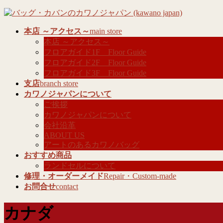
コ
ナ
ン
ビ
本店 ～アクセス～
main store
テ
ゲ
本店 ～アクセス～
ン
ー
フロアガイド1F Floor Guide
ツ
シ
フロアガイド2F Floor Guide
へ
ョ
フロアガイド3F Floor Guide
ス
ン
支店
branch store
キ
に
カワノジャパンについて
ッ
移
ご挨拶
プ
動
カワノジャパンについて
会社沿革
ABOUT US
アートのあるカワノバッグ
おすすめ商品
ランドセルについて
修理・オーダーメイド
Repair・Custom-made
お問合せ
contact
カナダ