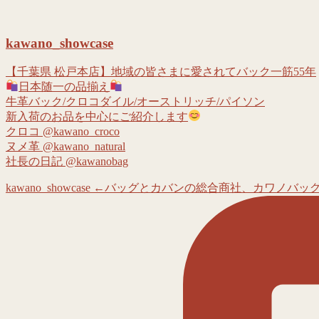
kawano_showcase
【千葉県 松戸本店】地域の皆さまに愛されてバック一筋55年
日本随一の品揃え
牛革バック/クロコダイル/オーストリッチ/パイソン
新入荷のお品を中心にご紹介します
クロコ @kawano_croco
ヌメ革 @kawano_natural
社長の日記 @kawanobag
kawano_showcase ←バッグとカバンの総合商社、カワノバッ