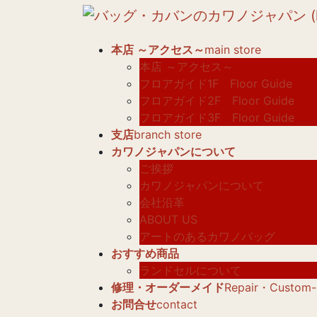
コ
ナ
ン
ビ
テ
ゲ
本店 ～アクセス～
main store
ン
ー
本店 ～アクセス～
ツ
シ
フロアガイド1F Floor Guide
へ
ョ
フロアガイド2F Floor Guide
ス
ン
フロアガイド3F Floor Guide
キ
に
支店
branch store
ッ
移
カワノジャパンについて
プ
動
ご挨拶
カワノジャパンについて
会社沿革
ABOUT US
アートのあるカワノバッグ
おすすめ商品
ランドセルについて
修理・オーダーメイド
Repair・Custom
お問合せ
contact