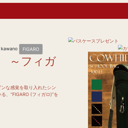
kawano
FIGARO
 ～フィガ
ダンな感覚を取り入れたシン
FIGARO (フィガロ)”を