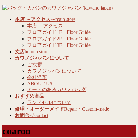
コ
ナ
ン
ビ
本店 ～アクセス～
main store
テ
ゲ
本店 ～アクセス～
ン
ー
フロアガイド1F Floor Guide
ツ
シ
フロアガイド2F Floor Guide
へ
ョ
フロアガイド3F Floor Guide
ス
ン
支店
branch store
キ
に
カワノジャパンについて
ッ
移
ご挨拶
プ
動
カワノジャパンについて
会社沿革
ABOUT US
アートのあるカワノバッグ
おすすめ商品
ランドセルについて
修理・オーダーメイド
Repair・Custom-made
お問合せ
contact
coaroo