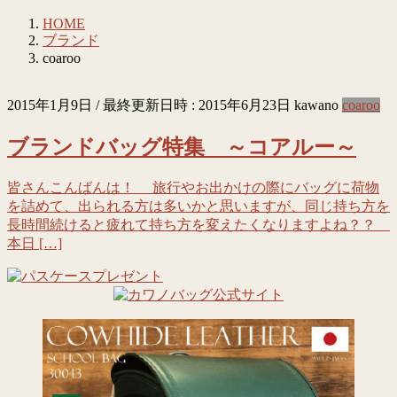
HOME
ブランド
coaroo
2015年1月9日
/ 最終更新日時 :
2015年6月23日
kawano
coaroo
ブランドバッグ特集 ～コアルー～
皆さんこんばんは！ 旅行やお出かけの際にバッグに荷物
を詰めて、出られる方は多いかと思いますが、同じ持ち方を
長時間続けると疲れて持ち方を変えたくなりますよね？？
本日 […]