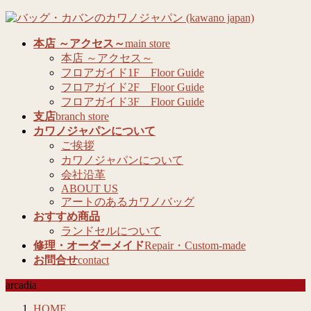
コ
ナ
ン
ビ
本店 ～アクセス～
main store
テ
ゲ
本店 ～アクセス～
ン
ー
フロアガイド1F Floor Guide
ツ
シ
フロアガイド2F Floor Guide
へ
ョ
フロアガイド3F Floor Guide
ス
ン
支店
branch store
キ
に
カワノジャパンについて
ッ
移
ご挨拶
プ
動
カワノジャパンについて
会社沿革
ABOUT US
アートのあるカワノバッグ
おすすめ商品
ランドセルについて
修理・オーダーメイド
Repair・Custom-made
お問合せ
contact
arcadia
HOME