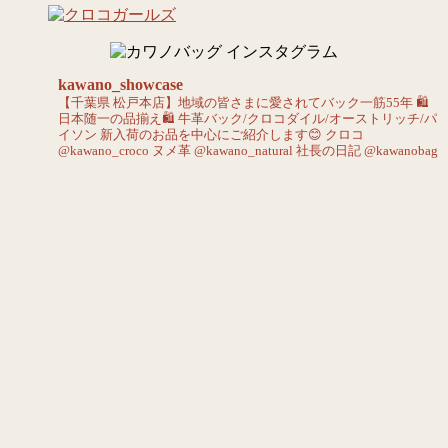
kawano_showcase
【千葉県 松戸本店】地域の皆さまに愛されてバック一筋55年
🛍️
日本随一の品揃え🛍️
牛革バック/クロコダイル/オーストリッチ/パ
イソン
新入荷のお品を中心にご紹介します😊
クロコ
@kawano_croco
ヌメ革 @kawano_natural
社長の日記 @kawanobag